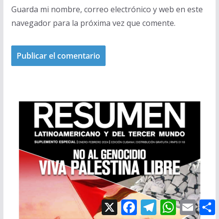
Guarda mi nombre, correo electrónico y web en este
navegador para la próxima vez que comente.
X
F
T
W
E
a
e
h
m