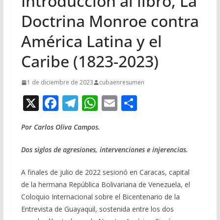
Introducción al libro, La
Doctrina Monroe contra
América Latina y el
Caribe (1823-2023)
1 de diciembre de 2023
cubaenresumen
X
F
T
W
E
C
ac
el
h
m
o
Por Carlos Oliva Campos.
e
e
at
ai
m
b
gr
s
l
p
Dos siglos de agresiones, intervenciones e injerencias.
o
a
A
ar
A finales de julio de 2022 sesionó en Caracas, capital
o
m
p
ti
de la hermana República Bolivariana de Venezuela, el
k
p
r
Coloquio Internacional sobre el Bicentenario de la
Entrevista de Guayaquil, sostenida entre los dos