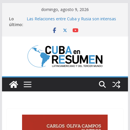
Saltar
domingo, agosto 9, 2026
al
Lo
Las Relaciones entre Cuba y Rusia son intensas
contenido
último:
Un tercer lugar de campeón para Cuba en los
Juegos Centroamericanos y del Caribe 2026
El energúmeno y el estadista
«No basta con condenar al imperio; debemos
construir poder popular en las bases, ganar las
calles»
Reafirman Cuba y Namibia hermandad
inquebrantable