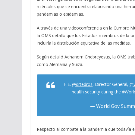
e
e
at
ai
m
miércoles que se encuentra elaborando una herram
b
gr
s
l
p
pandemias o epidemias.
o
a
A
ar
A través de una videoconferencia en la Cumbre Mu
o
m
p
ti
la OMS detalló que los Estados miembros de la or
k
p
r
incluiría la distribución equitativa de las medidas.
Según detalló Adhanom Ghebreyesus, la OMS traba
como Alemania y Suiza.
H.E.
@drtedros
, Director General,
@
health security during the
#Worl
— World Gov Summ
Respecto al combate a la pandemia que todavía enf