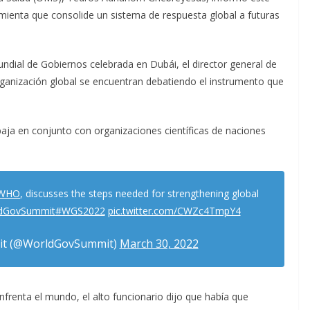
ienta que consolide un sistema de respuesta global a futuras
ndial de Gobiernos celebrada en Dubái, el director general de
ganización global se encuentran debatiendo el instrumento que
ja en conjunto con organizaciones científicas de naciones
WHO
, discusses the steps needed for strengthening global
dGovSummit
#WGS2022
pic.twitter.com/CWZc4TmpY4
it (@WorldGovSummit)
March 30, 2022
renta el mundo, el alto funcionario dijo que había que