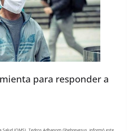
mienta para responder a
e la Salud (OMS), Tedros Adhanom Ghebreyesus, informó este