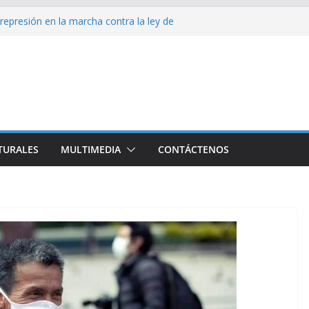
 represión en la marcha contra la ley de
 Namibia inicia visita oficial a Cuba
 la Empresa Eléctrica de La Habana y otros
o para el país
sío sobre EE. UU.: ¿Será real el miedo?
 divulga filtraciones gubernamentales: la CIA
cando su labor contra Cuba
TURALES
MULTIMEDIA
CONTÁCTENOS