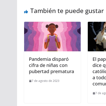
También te puede gustar
Pandemia disparó
El pap
cifra de niñas con
dice q
pubertad prematura
católi
a todo
7 de agosto de 2023
comu
7 de ag