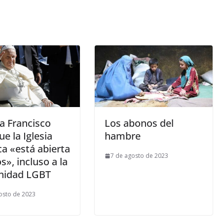
a Francisco
Los abonos del
ue la Iglesia
hambre
ca «está abierta
7 de agosto de 2023
s», incluso a la
nidad LGBT
osto de 2023