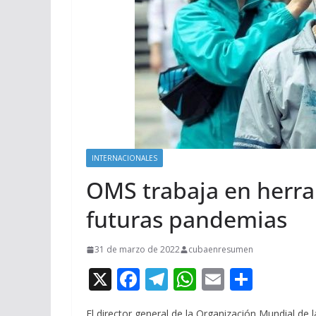
INTERNACIONALES
OMS trabaja en herra
futuras pandemias
31 de marzo de 2022
cubaenresumen
X
F
T
W
E
C
ac
el
h
m
o
El director general de la Organización Mundial d