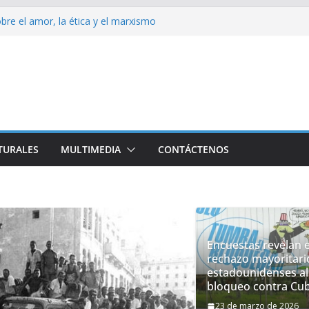
obre el amor, la ética y el marxismo
.UU impacta fuertemente el acceso a
esenciales
a embajador y rebaja relación diplomática con
N son consecuencia del bloqueo, denuncia Cuba
Dakota del Norte rechazan hostilidad de EEUU
TURALES
MULTIMEDIA
CONTÁCTENOS
Encuestas revelan e
rechazo mayoritari
estadounidenses al
bloqueo contra Cu
23 de marzo de 2026