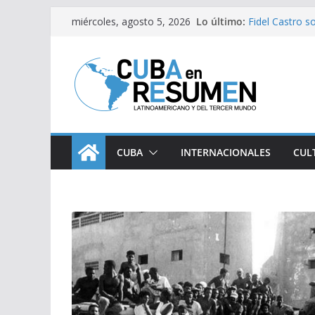
Saltar
Lo último:
Fidel Castro s
miércoles, agosto 5, 2026
al
Bloqueo de EE
medicamentos 
contenido
Brasil retira 
Argentina
Caídas del SE
Sindicatos en 
vs Cuba
CUBA
INTERNACIONALES
CUL