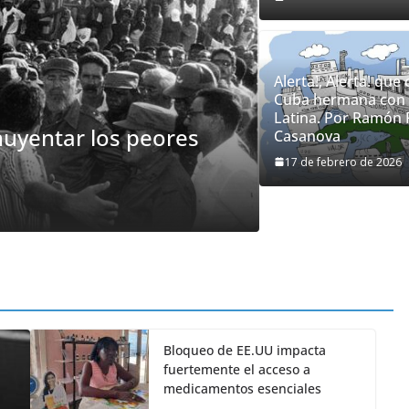
Alerta!, Alerta! que
Cuba hermana con
CUBA
NOTICIA DEL DÍA
Latina. Por Ramón 
huyentar los peores
Fidel: El ej
Casanova
presagios
17 de febrero de 2026
5 de agosto de 2026
Bloqueo de EE.UU impacta
fuertemente el acceso a
medicamentos esenciales