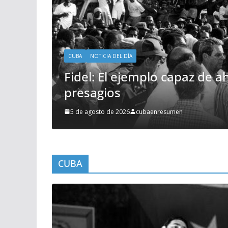
CUBA
NOTICIA DEL DÍA
ores
Fidel: El ejemplo capaz de a
presagios
5 de agosto de 2026
cubaenresumen
CUBA