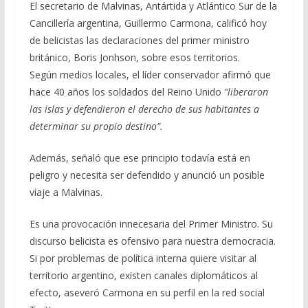
El secretario de Malvinas, Antártida y Atlántico Sur de la
b
gr
s
l
p
Cancillería argentina, Guillermo Carmona, calificó hoy
o
a
A
ar
de belicistas las declaraciones del primer ministro
o
m
p
ti
británico, Boris Jonhson, sobre esos territorios.
k
p
r
Según medios locales, el líder conservador afirmó que
hace 40 años los soldados del Reino Unido
“liberaron
las islas y defendieron el derecho de sus habitantes a
determinar su propio destino”.
Además, señaló que ese principio todavía está en
peligro y necesita ser defendido y anunció un posible
viaje a Malvinas.
Es una provocación innecesaria del Primer Ministro. Su
discurso belicista es ofensivo para nuestra democracia.
Si por problemas de política interna quiere visitar al
territorio argentino, existen canales diplomáticos al
efecto, aseveró Carmona en su perfil en la red social