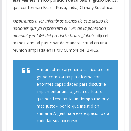
este viernes la incorporación de su país al grupo BRICS,
b
gr
s
l
p
que conforman Brasil, Rusia, India, China y Sudáfrica.
o
a
A
ar
«Aspiramos a ser miembros plenos de este grupo de
o
m
p
ti
naciones que ya representa el 42% de la población
k
p
r
mundial y el 24% del producto bruto global»,
dijo el
mandatario, al participar de manera virtual en una
reunión ampliada en la XIV Cumbre del BRICS.
El mandatario argentino calificó a este
grupo como
«una plataforma con
enormes capacidades para discutir e
implementar una agenda de futuro
que nos lleve hacia un tiempo mejor y
más justo»
; por lo que insistió en
sumar a Argentina a ese espacio, para
«brindar sus aportes».