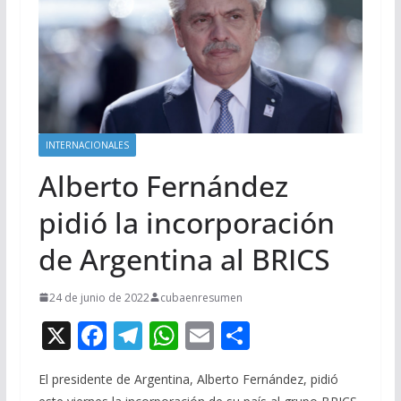
INTERNACIONALES
Alberto Fernández
pidió la incorporación
de Argentina al BRICS
24 de junio de 2022
cubaenresumen
X
F
T
W
E
C
ac
el
h
m
o
El presidente de Argentina, Alberto Fernández, pidió
e
e
at
ai
m