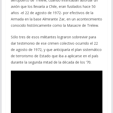
aeropuerto de Trelew, cuando intentaban abordar un
b
gr
s
l
p
avión que los llevaría a Chile, eran fusilados hace 50
o
a
A
ar
años -el 22 de agosto de 1972- por efectivos de la
o
m
p
ti
Armada en la base Almirante Zar, en un acontecimiento
conocido históricamente como la Masacre de Trelew.
k
p
r
Sólo tres de esos militantes lograron sobrevivir para
dar testimonio de ese crimen colectivo ocurrido el 22
de agosto de 1972, y que anticiparía el plan sistemático
de terrorismo de Estado que iba a aplicarse en el país
durante la segunda mitad de la década de los ’70.