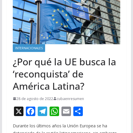
INTERNACIONALES
¿Por qué la UE busca la
‘reconquista’ de
América Latina?
28 de agosto de 2022
cubaenresumen
X
F
T
W
E
C
ac
el
h
m
o
Durante los últimos años la Unión Europea se ha
e
e
at
ai
m