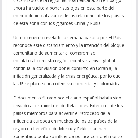
distanciado de la región latinoamericana, sin embargo,
b
gr
s
l
p
ahora ha vuelto a poner sus ojos en esta parte del
o
a
A
ar
mundo debido al avance de las relaciones de los países
o
m
p
ti
de esta zona con los gigantes China y Rusia.
k
p
r
Un documento revelado la semana pasada por El País
reconoce este distanciamiento y la intención del bloque
comunitario de aumentar el compromiso
multilateral con esta región, mientras a nivel global
continúa la convulsión por el conflicto en Ucrania, la
inflación generalizada y la crisis energética, por lo que
la UE se plantea una ofensiva comercial y diplomática.
El documento filtrado por el diario español habría sido
enviado a los ministros de Relaciones Exteriores de los
países miembros para advertir el retroceso de la
influencia europea en muchos de los 33 países de la
región en beneficio de Moscú y Pekín, que han
aumentado tanto su influencia política como el monto