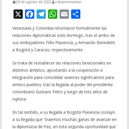
29 de agosto de 2022
cubaenresumen
X
F
T
W
E
C
ac
el
h
m
o
Venezuela y Colombia retomaron formalmente las
e
e
at
ai
m
relaciones diplomáticas este domingo, tras el arribo de
b
gr
s
l
p
sus embajadores Félix Plasencia, y Armando Benedetti
o
a
A
ar
a Bogotá y Caracas, respectivamente.
o
m
p
ti
Se trata de restablecer las relaciones binacionales en
k
p
r
distintos ámbitos, apostando a la cooperación e
integración para consolidar avances significativos para
ambos pueblos; tras la llegada al poder del presidente
colombiano Gustavo Petro y luego de tres años de
ruptura.
En tal sentido, a su llegada a Bogotá Plasencia soslayó
a su llegada que “traemos muchas ganas de avanzar en
la diplomacia de Paz, en esta segunda oportunidad que