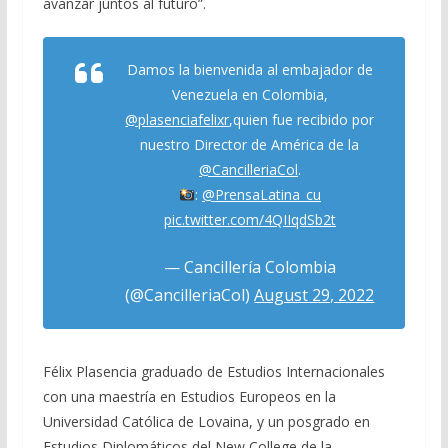
avanzar juntos al futuro”.
Damos la bienvenida al embajador de
Venezuela en Colombia,
@plasenciafelixr
,quien fue recibido por
nuestro Director de América de la
@CancilleriaCol
.
:
@PrensaLatina_cu
pic.twitter.com/4QIIqdSb2t
— Cancillería Colombia
(@CancilleriaCol)
August 29, 2022
Félix Plasencia graduado de Estudios Internacionales
con una maestría en Estudios Europeos en la
Universidad Católica de Lovaina, y un posgrado en
Estudios Diplomáticos del New College de la