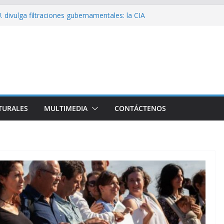
 divulga filtraciones gubernamentales: la CIA
cando su labor contra Cuba
bó a Cuba Brigada por el Centenario de Fidel
e Namibia inicia visita oficial a Cuba
l la Empresa Eléctrica de La Habana y otros
to para el país
sío sobre EE. UU.: ¿Será real el miedo?
TURALES
MULTIMEDIA
CONTÁCTENOS