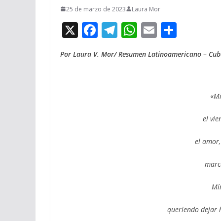
25 de marzo de 2023
Laura Mor
X
F
T
W
E
C
ac
el
h
m
o
Por Laura V. Mor/ Resumen Latinoamericano – Cub
e
e
at
ai
m
b
gr
s
l
p
o
a
A
ar
«
Mí
o
m
p
ti
k
p
r
el vie
el amor, 
marc
Mí
queriendo dejar h