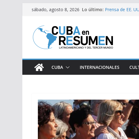
Saltar
Lo último:
Prensa de EE. UU.
sábado, agosto 8, 2026
al
estaría intensifi
Desde Italia arri
contenido
Primer Ministro d
Visitó Díaz-Cane
lugares de impac
Fernández de Cos
CUBA
INTERNACIONALES
CUL