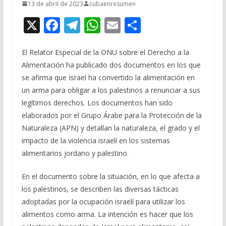
13 de abril de 2023
cubaenresumen
X
F
T
W
E
C
ac
el
h
m
o
e
e
at
ai
m
El Relator Especial de la ONU sobre el Derecho a la
Alimentación ha publicado dos documentos en los que
b
gr
s
l
p
se afirma que Israel ha convertido la alimentación en
o
a
A
ar
un arma para obligar a los palestinos a renunciar a sus
o
m
p
ti
legítimos derechos. Los documentos han sido
elaborados por el Grupo Árabe para la Protección de la
k
p
r
Naturaleza (APN) y detallan la naturaleza, el grado y el
impacto de la violencia israelí en los sistemas
alimentarios jordano y palestino.
En el documento sobre la situación, en lo que afecta a
los palestinos, se describen las diversas tácticas
adoptadas por la ocupación israelí para utilizar los
alimentos como arma. La intención es hacer que los