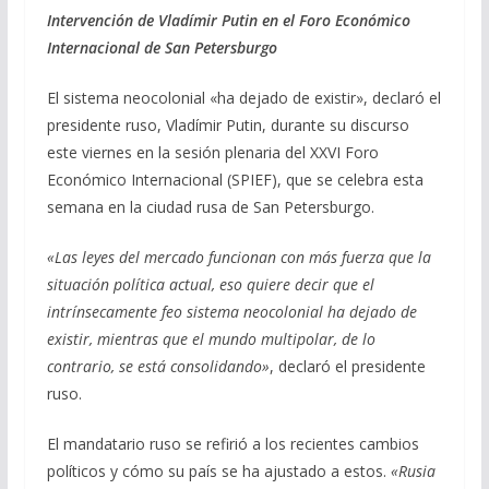
ac
el
h
m
o
Intervención de Vladímir Putin en el Foro Económico
e
e
at
ai
m
Internacional de San Petersburgo
b
gr
s
l
p
o
a
A
ar
El sistema neocolonial «ha dejado de existir», declaró el
presidente ruso, Vladímir Putin, durante su discurso
o
m
p
ti
este viernes en la sesión plenaria del XXVI Foro
k
p
r
Económico Internacional (SPIEF), que se celebra esta
semana en la ciudad rusa de San Petersburgo.
«Las leyes del mercado funcionan con más fuerza que la
situación política actual, eso quiere decir que el
intrínsecamente feo sistema neocolonial ha dejado de
existir, mientras que el mundo multipolar, de lo
contrario, se está consolidando»
, declaró el presidente
ruso.
El mandatario ruso se refirió a los recientes cambios
políticos y cómo su país se ha ajustado a estos.
«Rusia