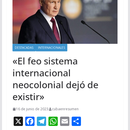
DESTACADAS
INTERNACIONALES
«El feo sistema
internacional
neocolonial dejó de
existir»
16 de junio de 2023
cubaenresumen
X
F
T
W
E
C