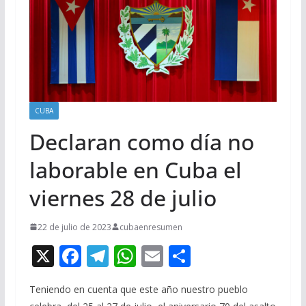
CUBA
Declaran como día no
laborable en Cuba el
viernes 28 de julio
22 de julio de 2023
cubaenresumen
X
F
T
W
E
C
ac
el
h
m
o
Teniendo en cuenta que este año nuestro pueblo
e
e
at
ai
m