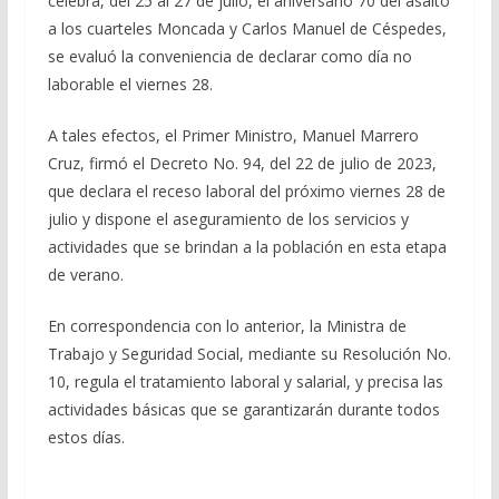
celebra, del 25 al 27 de julio, el aniversario 70 del asalto
b
gr
s
l
p
a los cuarteles Moncada y Carlos Manuel de Céspedes,
o
a
A
ar
se evaluó la conveniencia de declarar como día no
o
m
p
ti
laborable el viernes 28.
k
p
r
A tales efectos, el Primer Ministro, Manuel Marrero
Cruz, firmó el Decreto No. 94, del 22 de julio de 2023,
que declara el receso laboral del próximo viernes 28 de
julio y dispone el aseguramiento de los servicios y
actividades que se brindan a la población en esta etapa
de verano.
En correspondencia con lo anterior, la Ministra de
Trabajo y Seguridad Social, mediante su Resolución No.
10, regula el tratamiento laboral y salarial, y precisa las
actividades básicas que se garantizarán durante todos
estos días.