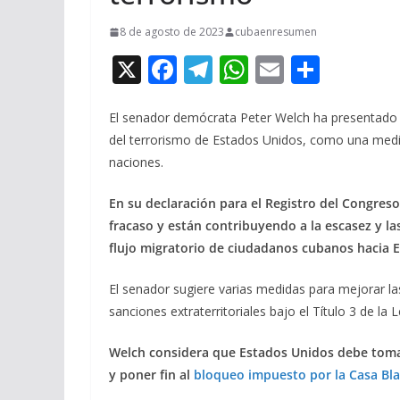
8 de agosto de 2023
cubaenresumen
X
F
T
W
E
C
ac
el
h
m
o
e
e
at
ai
m
El senador demócrata Peter Welch ha presentado u
del terrorismo de Estados Unidos, como una medid
b
gr
s
l
p
naciones.
o
a
A
ar
o
m
p
ti
En su declaración para el Registro del Congres
fracaso y están contribuyendo a la escasez y la
k
p
r
flujo migratorio de ciudadanos cubanos hacia 
El senador sugiere varias medidas para mejorar las 
sanciones extraterritoriales bajo el Título 3 de l
Welch considera que Estados Unidos debe toma
y poner fin al
bloqueo impuesto por la Casa Bl