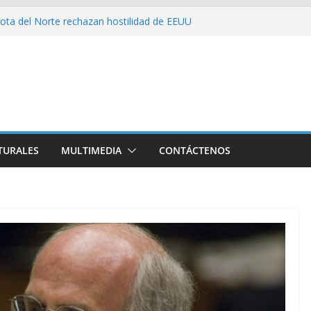
on consecuencia del bloqueo, denuncia Cuba
ota del Norte rechazan hostilidad de EEUU
 el amor, la ética y el marxismo
 impacta fuertemente el acceso a
enciales
bajador y rebaja relación diplomática con
TURALES
MULTIMEDIA
CONTÁCTENOS