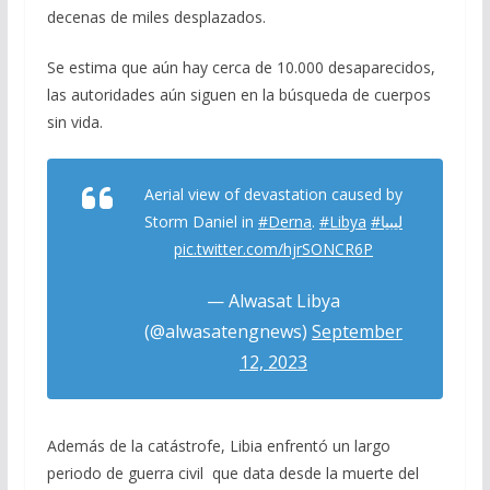
decenas de miles desplazados.
Se estima que aún hay cerca de 10.000 desaparecidos,
las autoridades aún siguen en la búsqueda de cuerpos
sin vida.
Aerial view of devastation caused by
Storm Daniel in
#Derna
.
#Libya
#ليبيا
pic.twitter.com/hjrSONCR6P
— Alwasat Libya
(@alwasatengnews)
September
12, 2023
Además de la catástrofe, Libia enfrentó un largo
periodo de guerra civil que data desde la muerte del