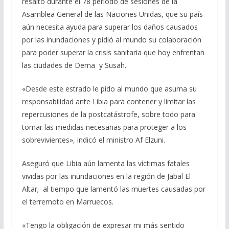
resaltó durante el 78 período de sesiones de la
b
gr
s
l
p
Asamblea General de las Naciones Unidas, que su país
o
a
A
ar
aún necesita ayuda para superar los daños causados
o
m
p
ti
por las inundaciones y pidió al mundo su colaboración
para poder superar la crisis sanitaria que hoy enfrentan
k
p
r
las ciudades de Derna y Susah.
«Desde este estrado le pido al mundo que asuma su
responsabilidad ante Libia para contener y limitar las
repercusiones de la postcatástrofe, sobre todo para
tomar las medidas necesarias para proteger a los
sobrevivientes», indicó el ministro Af Elzuni.
Aseguró que Libia aún lamenta las víctimas fatales
vividas por las inundaciones en la región de Jabal El
Altar; al tiempo que lamentó las muertes causadas por
el terremoto en Marruecos.
«Tengo la obligación de expresar mi más sentido