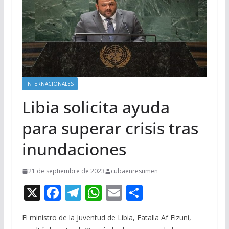
INTERNACIONALES
Libia solicita ayuda
para superar crisis tras
inundaciones
21 de septiembre de 2023
cubaenresumen
X
F
T
W
E
C
ac
el
h
m
o
El ministro de la Juventud de Libia, Fatalla Af Elzuni,
e
e
at
ai
m