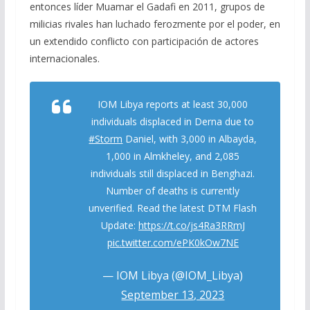
entonces líder Muamar el Gadafi en 2011, grupos de
milicias rivales han luchado ferozmente por el poder, en
un extendido conflicto con participación de actores
internacionales.
IOM Libya reports at least 30,000
individuals displaced in Derna due to
#Storm
Daniel, with 3,000 in Albayda,
1,000 in Almkheley, and 2,085
individuals still displaced in Benghazi.
Number of deaths is currently
unverified. Read the latest DTM Flash
Update:
https://t.co/js4Ra3RRmJ
pic.twitter.com/ePK0kOw7NE
— IOM Libya (@IOM_Libya)
September 13, 2023