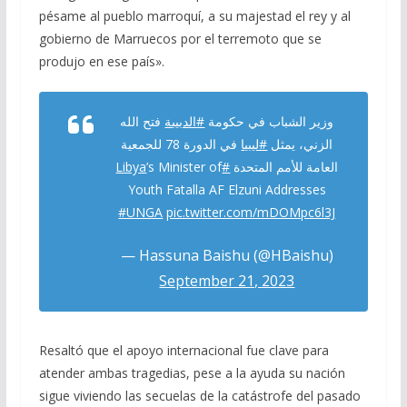
pésame al pueblo marroquí, a su majestad el rey y al
gobierno de Marruecos por el terremoto que se
produjo en ese país».
وزير الشباب في حكومة
#الدبيبة
فتح الله
الزني، يمثل
#ليبيا
في الدورة 78 للجمعية
’s Minister of
#Libya
العامة للأمم المتحدة
Youth Fatalla AF Elzuni Addresses
#UNGA
pic.twitter.com/mDOMpc6l3J
— Hassuna Baishu (@HBaishu)
September 21, 2023
Resaltó que el apoyo internacional fue clave para
atender ambas tragedias, pese a la ayuda su nación
sigue viviendo las secuelas de la catástrofe del pasado