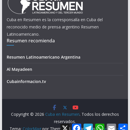
Cuba en Resumen es la corresponsalía en Cuba del
reconocido medio de prensa argentino Resumen
Latinoamericano.
Resumen recomienda
Resumen Latinoamericano Argentina
Al Mayadeen
Cubainformacion.tv
Copyright © 2026
Cuba en Resumen
. Todos los derechos
reservados.
X
F
T
W
E
Tema:
ColorMag
por ThemeGrill. Funciona con
WordPress
.