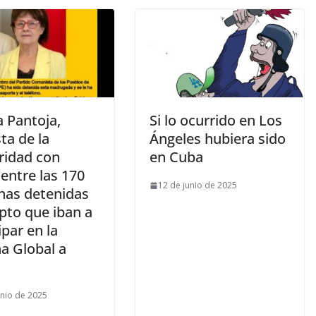
a Pantoja,
Si lo ocurrido en Los
sta de la
Ángeles hubiera sido
ridad con
en Cuba
entre las 170
12 de junio de 2025
nas detenidas
pto que iban a
ipar en la
a Global a
unio de 2025