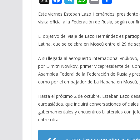
ac
el
h
m
o
Este viernes Esteban Lazo Hernández, presidente 
e
e
at
ai
m
visita oficial a la Federación de Rusia, según con
b
gr
s
l
p
o
a
A
ar
El objetivo del viaje de Lazo Hernández es partici
Latina, que se celebra en Moscú entre el 29 de se
o
m
p
ti
k
p
r
A su llegada al aeropuerto internacional Vnúkovo, d
por Dimitri Novikov, primer vicepresidente del Co
Asamblea Federal de la Federación de Rusia y pre
como por el embajador de La Habana en Moscú, J
Hasta el próximo 2 de octubre, Esteban Lazo desa
euroasiática, que incluirá conversaciones oficiale
gubernamentales y encuentros bilaterales con jefe
entre otras.