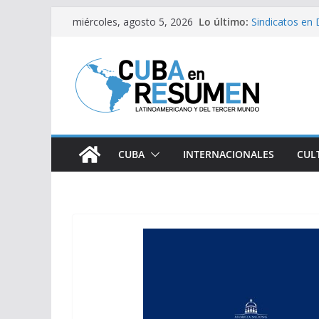
Saltar
Lo último:
Sindicatos en 
miércoles, agosto 5, 2026
al
vs Cuba
Fidel Castro s
contenido
Bloqueo de EE
medicamentos 
Brasil retira 
Argentina
Caídas del SE
CUBA
INTERNACIONALES
CUL