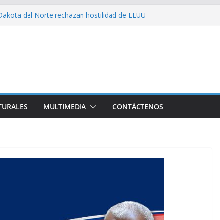
Dakota del Norte rechazan hostilidad de EEUU
obre el amor, la ética y el marxismo
.UU impacta fuertemente el acceso a
esenciales
a embajador y rebaja relación diplomática con
N son consecuencia del bloqueo, denuncia Cuba
TURALES
MULTIMEDIA
CONTÁCTENOS