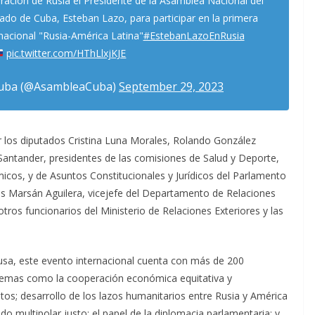
deración de Rusia el Presidente de la Asamblea Nacional del
ado de Cuba, Esteban Lazo, para participar en la primera
nacional "Rusia-América Latina"
#EstebanLazoEnRusia
pic.twitter.com/HThLlxjKJE
Cuba (@AsambleaCuba)
September 29, 2023
 los diputados Cristina Luna Morales, Rolando González
 Santander, presidentes de las comisiones de Salud y Deporte,
icos, y de Asuntos Constitucionales y Jurídicos del Parlamento
s Marsán Aguilera, vicejefe del Departamento de Relaciones
otros funcionarios del Ministerio de Relaciones Exteriores y las
usa, este evento internacional cuenta con más de 200
 temas como la cooperación económica equitativa y
os; desarrollo de los lazos humanitarios entre Rusia y América
do multipolar justo: el papel de la diplomacia parlamentaria; y