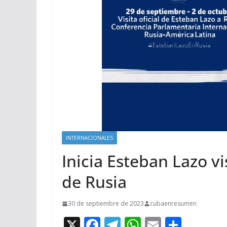
INTERNACIONALES
Inicia Esteban Lazo vi
de Rusia
30 de septiembre de 2023
cubaenresumen
X
F
T
W
E
C