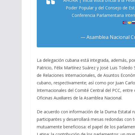
AHORA | Inicia visita oficial a la Fe
Poder Popular y del Consejo de Est
Conferencia Parlamentaria Inter
— Asamblea Nacional 
La delegación cubana está integrada, además, por
Patricio, Félix Martínez Suárez y José Luis Toledo
de Relaciones Internacionales, de Asuntos Económ
cubano, respectivamente; así como por Juan Carlo
Internacionales del Comité Central del PCC, entre 
Oficinas Auxiliares de la Asamblea Nacional.
De acuerdo con información de la Duma Estatal r
participantes y desarrollará mesas redondas con
mutuamente beneficiosa: el papel de los parlament
Latina: la contribución de los parlamentos; un mun