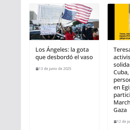
Los Ángeles: la gota
Teres
que desbordó el vaso
activi
solida
13 de junio de 2025
Cuba, 
perso
en Egi
partic
March
Gaza
12 de j