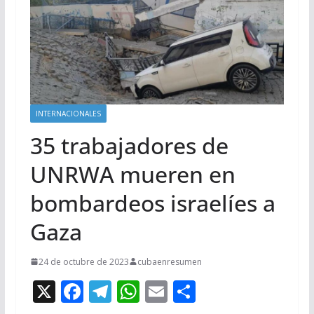
INTERNACIONALES
35 trabajadores de
UNRWA mueren en
bombardeos israelíes a
Gaza
24 de octubre de 2023
cubaenresumen
X
F
T
W
E
C
ac
el
h
m
o