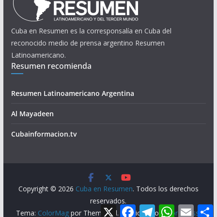
Cuba en Resumen es la corresponsalía en Cuba del
reconocido medio de prensa argentino Resumen
Latinoamericano.
Resumen recomienda
Resumen Latinoamericano Argentina
Al Mayadeen
Cubainformacion.tv
Copyright © 2026
Cuba en Resumen
. Todos los derechos
reservados.
X
F
T
W
E
Tema:
ColorMag
por ThemeGrill. Funciona con
WordPress
.
a
e
h
m