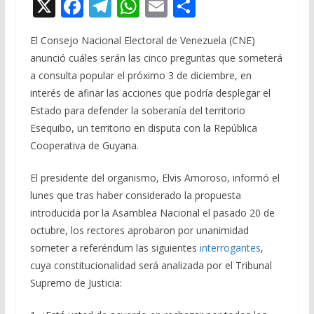
X
F
T
W
E
C
ac
el
h
m
o
El Consejo Nacional Electoral de Venezuela (CNE)
e
e
at
ai
m
anunció cuáles serán las cinco preguntas que someterá
b
gr
s
l
p
a consulta popular el próximo 3 de diciembre, en
o
a
A
ar
interés de afinar las acciones que podría desplegar el
o
m
p
ti
Estado para defender la soberanía del territorio
Esequibo, un territorio en disputa con la República
k
p
r
Cooperativa de Guyana.
El presidente del organismo, Elvis Amoroso, informó el
lunes que tras haber considerado la propuesta
introducida por la Asamblea Nacional el pasado 20 de
octubre, los rectores aprobaron por unanimidad
someter a referéndum las siguientes
interrogantes
,
cuya constitucionalidad será analizada por el Tribunal
Supremo de Justicia: