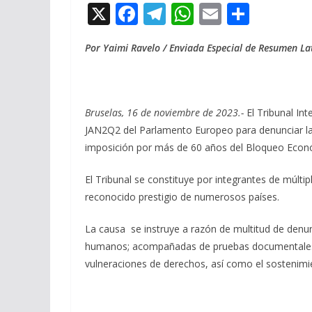
X
F
T
W
E
C
ac
el
h
m
o
Por Yaimi Ravelo / Enviada Especial de Resumen L
e
e
at
ai
m
b
gr
s
l
p
o
a
A
ar
Bruselas, 16 de noviembre de 2023.-
El Tribunal Int
o
m
p
ti
JAN2Q2 del Parlamento Europeo para denunciar la c
k
p
r
imposición por más de 60 años del Bloqueo Econó
El Tribunal se constituye por integrantes de múltip
reconocido prestigio de numerosos países.
La causa se instruye a razón de multitud de denunc
humanos; acompañadas de pruebas documentales q
vulneraciones de derechos, así como el sostenimie