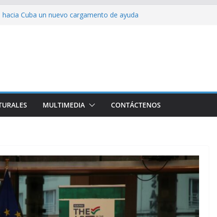
ión colectiva Junto a Fidel
ia hacia Cuba un nuevo cargamento de ayuda
 represión en la marcha contra la ley de
rra contra Irán terminará muy pronto
alestina
TURALES
MULTIMEDIA
CONTÁCTENOS