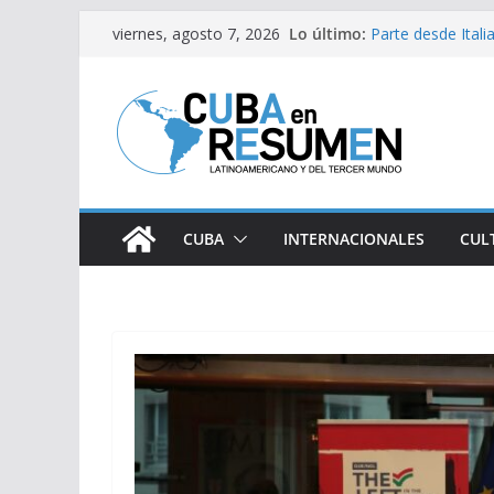
Saltar
Lo último:
Inauguran exposic
viernes, agosto 7, 2026
al
Parte desde Ital
solidaria
contenido
Argentina: Brutal
extranjerización
Trump alega: Gue
Fidel y la causa p
CUBA
INTERNACIONALES
CUL