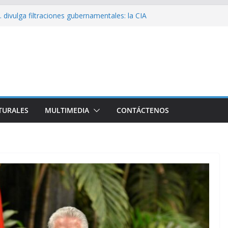
 divulga filtraciones gubernamentales: la CIA
cando su labor contra Cuba
bó a Cuba Brigada por el Centenario de Fidel
 Namibia inicia visita oficial a Cuba
 la Empresa Eléctrica de La Habana y otros
o para el país
sío sobre EE. UU.: ¿Será real el miedo?
TURALES
MULTIMEDIA
CONTÁCTENOS