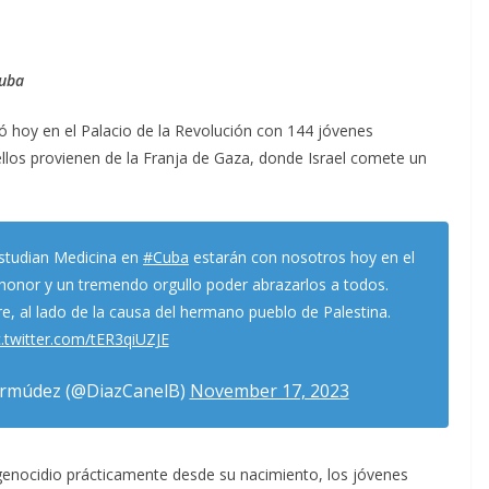
Cuba
ió hoy en el Palacio de la Revolución con 144 jóvenes
llos provienen de la Franja de Gaza, donde Israel comete un
studian Medicina en
#Cuba
estarán con nosotros hoy en el
 honor y un tremendo orgullo poder abrazarlos a todos.
re, al lado de la causa del hermano pueblo de Palestina.
c.twitter.com/tER3qiUZJE
ermúdez (@DiazCanelB)
November 17, 2023
 genocidio prácticamente desde su nacimiento, los jóvenes