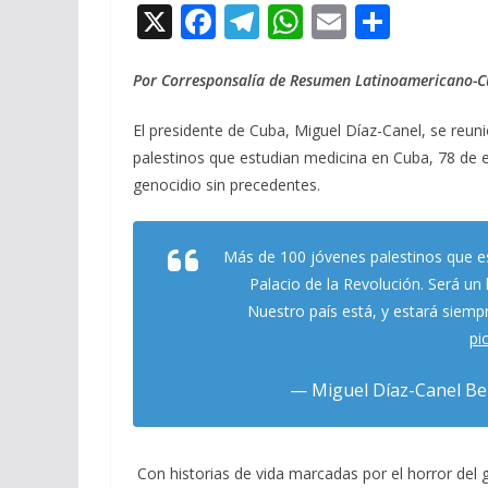
X
F
T
W
E
C
ac
el
h
m
o
e
e
at
ai
m
Por Corresponsalía de Resumen Latinoamericano-
b
gr
s
l
p
El presidente de Cuba, Miguel Díaz-Canel, se reun
o
a
A
ar
palestinos que estudian medicina en Cuba, 78 de e
o
m
p
ti
genocidio sin precedentes.
k
p
r
Más de 100 jóvenes palestinos que e
Palacio de la Revolución. Será un
Nuestro país está, y estará siemp
pi
— Miguel Díaz-Canel B
Con historias de vida marcadas por el horror del