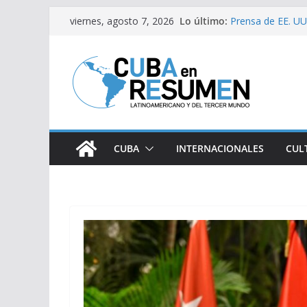
Saltar
Lo último:
Prensa de EE. UU.
viernes, agosto 7, 2026
al
estaría intensifi
Desde Italia arri
contenido
Primer Ministro de
Visitó Díaz-Canel
lugares de impact
Fernández de Cos
CUBA
INTERNACIONALES
CUL