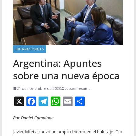
INTERNACIONALES
Argentina: Apuntes
sobre una nueva época
21 de noviembre de 2023
cubaenresumen
X
F
T
W
E
C
ac
el
h
m
o
e
e
at
ai
m
Por Daniel Campione
b
gr
s
l
p
Javier Milei alcanzó un amplio triunfo en el balotaje. Dio