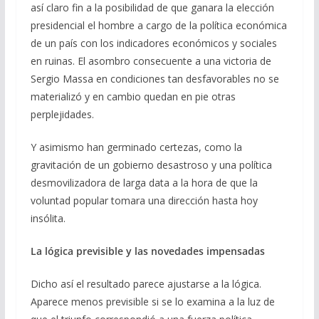
o
a
A
ar
así claro fin a la posibilidad de que ganara la elección
o
m
p
ti
presidencial el hombre a cargo de la política económica
de un país con los indicadores económicos y sociales
k
p
r
en ruinas. El asombro consecuente a una victoria de
Sergio Massa en condiciones tan desfavorables no se
materializó y en cambio quedan en pie otras
perplejidades.
Y asimismo han germinado certezas, como la
gravitación de un gobierno desastroso y una política
desmovilizadora de larga data a la hora de que la
voluntad popular tomara una dirección hasta hoy
insólita.
La lógica previsible y las novedades impensadas
Dicho así el resultado parece ajustarse a la lógica.
Aparece menos previsible si se lo examina a la luz de