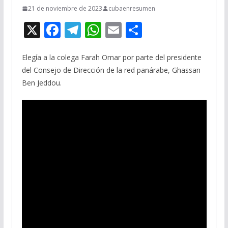
21 de noviembre de 2023
cubaenresumen
X
F
T
W
E
C
ac
el
h
m
o
e
e
at
ai
m
Elegía a la colega Farah Omar por parte del presidente
del Consejo de Dirección de la red panárabe, Ghassan
b
gr
s
l
p
Ben Jeddou.
o
a
A
ar
o
m
p
ti
k
p
r