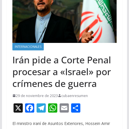
INTERNACIONALES
Irán pide a Corte Penal
procesar a «Israel» por
crímenes de guerra
29 de noviembre de 2023
cubaenresumen
X
F
T
W
E
C
ac
el
h
m
o
e
e
at
ai
m
El ministro iraní de Asuntos Exteriores, Hossein Amir