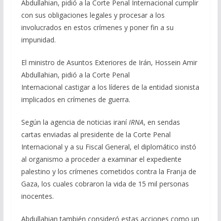
Abdullahian, pidió a la Corte Penal Internacional cumplir
b
gr
s
l
p
con sus obligaciones legales y procesar a los
o
a
A
ar
involucrados en estos crímenes y poner fin a su
o
m
p
ti
impunidad.
k
p
r
El ministro de Asuntos Exteriores de Irán, Hossein Amir
Abdullahian, pidió a la Corte Penal
Internacional castigar a los líderes de la entidad sionista
implicados en crímenes de guerra.
Según la agencia de noticias iraní
IRNA
, en sendas
cartas enviadas al presidente de la Corte Penal
Internacional y a su Fiscal General, el diplomático instó
al organismo a proceder a examinar el expediente
palestino y los crímenes cometidos contra la Franja de
Gaza, los cuales cobraron la vida de 15 mil personas
inocentes.
Abdullahian también consideró estas acciones como un