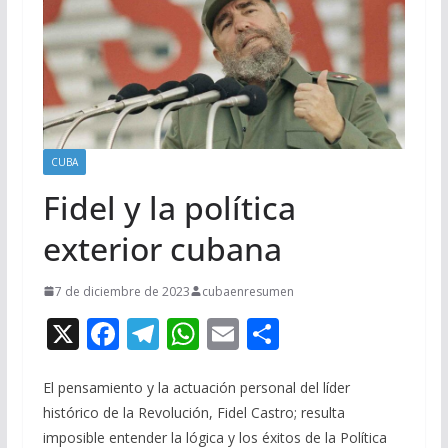
CUBA
Fidel y la política
exterior cubana
7 de diciembre de 2023
cubaenresumen
X
F
T
W
E
C
ac
el
h
m
o
e
e
at
ai
m
El pensamiento y la actuación personal del líder
histórico de la Revolución, Fidel Castro; resulta
b
gr
s
l
p
imposible entender la lógica y los éxitos de la Política