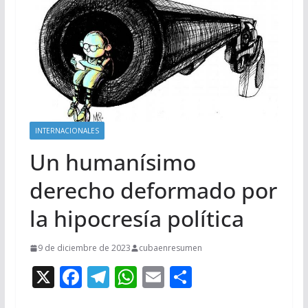
INTERNACIONALES
Un humanísimo
derecho deformado por
la hipocresía política
9 de diciembre de 2023
cubaenresumen
X
F
T
W
E
C
ac
el
h
m
o