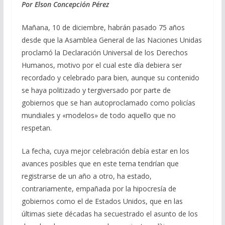
e
e
at
ai
m
Por Elson Concepción Pérez
b
gr
s
l
p
Mañana, 10 de diciembre, habrán pasado 75 años
o
a
A
ar
desde que la Asamblea General de las Naciones Unidas
o
m
p
ti
proclamó la Declaración Universal de los Derechos
Humanos, motivo por el cual este día debiera ser
k
p
r
recordado y celebrado para bien, aunque su contenido
se haya politizado y tergiversado por parte de
gobiernos que se han autoproclamado como policías
mundiales y «modelos» de todo aquello que no
respetan.
La fecha, cuya mejor celebración debía estar en los
avances posibles que en este tema tendrían que
registrarse de un año a otro, ha estado,
contrariamente, empañada por la hipocresía de
gobiernos como el de Estados Unidos, que en las
últimas siete décadas ha secuestrado el asunto de los