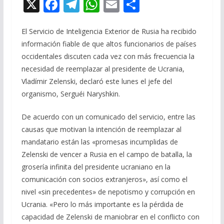
X
F
T
W
E
C
ac
el
h
m
o
e
e
at
ai
m
El Servicio de Inteligencia Exterior de Rusia ha recibido
información fiable de que altos funcionarios de países
b
gr
s
l
p
occidentales discuten cada vez con más frecuencia la
o
a
A
ar
necesidad de reemplazar al presidente de Ucrania,
o
m
p
ti
Vladímir Zelenski, declaró este lunes el jefe del
organismo, Serguéi Naryshkin.
k
p
r
De acuerdo con un comunicado del servicio, entre las
causas que motivan la intención de reemplazar al
mandatario están las «promesas incumplidas de
Zelenski de vencer a Rusia en el campo de batalla, la
grosería infinita del presidente ucraniano en la
comunicación con socios extranjeros», así como el
nivel «sin precedentes» de nepotismo y corrupción en
Ucrania. «Pero lo más importante es la pérdida de
capacidad de Zelenski de maniobrar en el conflicto con