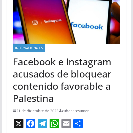
INTERNACIONALES
Facebook e Instagram
acusados de bloquear
contenido favorable a
Palestina
21 de diciembre de 2023
cubaenresumen
X
F
T
W
E
C
ac
el
h
m
o