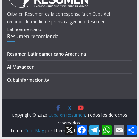
Cuba en Resumen es la corresponsalía en Cuba del
reconocido medio de prensa argentino Resumen
Latinoamericano.
Resumen recomienda
Resumen Latinoamericano Argentina
Al Mayadeen
Cubainformacion.tv
Copyright © 2026
Cuba en Resumen
. Todos los derechos
reservados.
X
F
T
W
E
Tema:
ColorMag
por ThemeGrill. Funciona con
WordPress
.
a
e
h
m
c
l
a
a