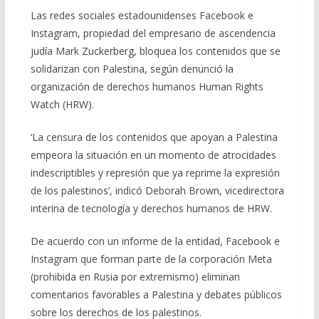
e
e
at
ai
m
Las redes sociales estadounidenses Facebook e
Instagram, propiedad del empresario de ascendencia
b
gr
s
l
p
judía Mark Zuckerberg, bloquea los contenidos que se
o
a
A
ar
solidarizan con Palestina, según denunció la
o
m
p
ti
organización de derechos humanos Human Rights
Watch (HRW).
k
p
r
‘La censura de los contenidos que apoyan a Palestina
empeora la situación en un momento de atrocidades
indescriptibles y represión que ya reprime la expresión
de los palestinos’, indicó Deborah Brown, vicedirectora
interina de tecnología y derechos humanos de HRW​​​.
De acuerdo con un informe de la entidad, Facebook e
Instagram que forman parte de la corporación Meta
(prohibida en Rusia por extremismo) eliminan
comentarios favorables a Palestina y debates públicos
sobre los derechos de los palestinos.