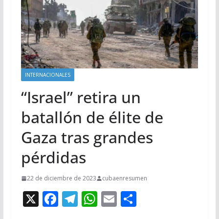
INTERNACIONALES
“Israel” retira un
batallón de élite de
Gaza tras grandes
pérdidas
22 de diciembre de 2023
cubaenresumen
X
F
T
W
E
C
ac
el
h
m
o