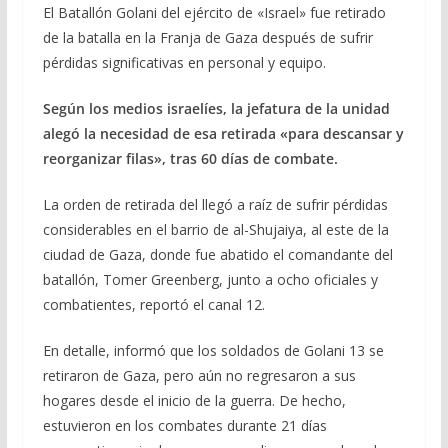
e
e
at
ai
m
El Batallón Golani del ejército de «Israel» fue retirado
de la batalla en la Franja de Gaza después de sufrir
b
gr
s
l
p
pérdidas significativas en personal y equipo.
o
a
A
ar
o
m
p
ti
Según los medios israelíes, la jefatura de la unidad
alegó la necesidad de esa retirada «para descansar y
k
p
r
reorganizar filas», tras 60 días de combate.
La orden de retirada del llegó a raíz de sufrir pérdidas
considerables en el barrio de al-Shujaiya, al este de la
ciudad de Gaza, donde fue abatido el comandante del
batallón, Tomer Greenberg, junto a ocho oficiales y
combatientes, reportó el canal 12.
En detalle, informó que los soldados de Golani 13 se
retiraron de Gaza, pero aún no regresaron a sus
hogares desde el inicio de la guerra. De hecho,
estuvieron en los combates durante 21 días