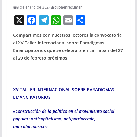
9 de enero de 2024
cubaenresumen
X
F
T
W
E
C
ac
el
h
m
o
Compartimos con nuestros lectores la convocatoria
e
e
at
ai
m
al XV Taller Internacional sobre Paradigmas
b
gr
s
l
p
Emancipatorios que se celebrará en La Haban del 27
o
a
A
ar
al 29 de febrero próximos.
o
m
p
ti
k
p
r
XV TALLER INTERNACIONAL SOBRE PARADIGMAS
EMANCIPATORIOS
«Construcción de lo político en el movimiento social
popular:
anticapitalismo, antipatriarcado,
anticolonialismo»