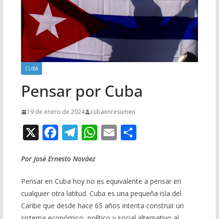
CUBA
Pensar por Cuba
19 de enero de 2024
cubaenresumen
X
F
T
W
E
C
ac
el
h
m
o
e
e
at
ai
m
Por José Ernesto Nováez
b
gr
s
l
p
Pensar en Cuba hoy no es equivalente a pensar en
o
a
A
ar
cualquier otra latitud. Cuba es una pequeña isla del
o
m
p
ti
Caribe que desde hace 65 años intenta construir un
sistema económico, político y social alternativo al