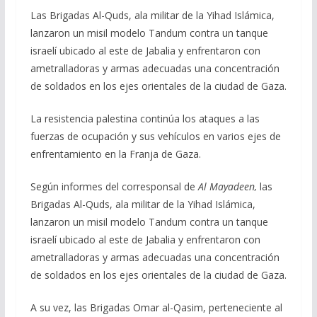
e
e
at
ai
m
Las Brigadas Al-Quds, ala militar de la Yihad Islámica,
lanzaron un misil modelo Tandum contra un tanque
b
gr
s
l
p
israelí ubicado al este de Jabalia y enfrentaron con
o
a
A
ar
ametralladoras y armas adecuadas una concentración
o
m
p
ti
de soldados en los ejes orientales de la ciudad de Gaza.
k
p
r
La resistencia palestina continúa los ataques a las
fuerzas de ocupación y sus vehículos en varios ejes de
enfrentamiento en la Franja de Gaza.
Según informes del corresponsal de
Al Mayadeen,
las
Brigadas Al-Quds, ala militar de la Yihad Islámica,
lanzaron un misil modelo Tandum contra un tanque
israelí ubicado al este de Jabalia y enfrentaron con
ametralladoras y armas adecuadas una concentración
de soldados en los ejes orientales de la ciudad de Gaza.
A su vez, las Brigadas Omar al-Qasim, perteneciente al