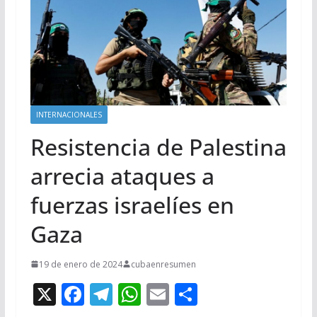
INTERNACIONALES
Resistencia de Palestina
arrecia ataques a
fuerzas israelíes en
Gaza
19 de enero de 2024
cubaenresumen
X
F
T
W
E
C
ac
el
h
m
o