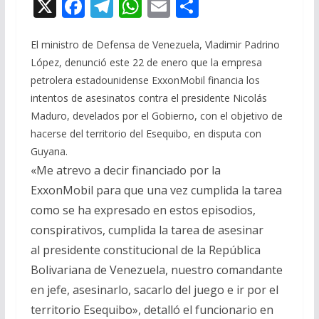
X
F
T
W
E
C
ac
el
h
m
o
e
e
at
ai
m
El ministro de Defensa de Venezuela, Vladimir Padrino
López, denunció este 22 de enero que la empresa
b
gr
s
l
p
petrolera estadounidense ExxonMobil financia los
o
a
A
ar
intentos de asesinatos contra el presidente Nicolás
o
m
p
ti
Maduro, develados por el Gobierno, con el objetivo de
hacerse del territorio del Esequibo, en disputa con
k
p
r
Guyana.
«Me atrevo a decir financiado por la
ExxonMobil para que una vez cumplida la tarea
como se ha expresado en estos episodios,
conspirativos, cumplida la tarea de asesinar
al presidente constitucional de la República
Bolivariana de Venezuela, nuestro comandante
en jefe, asesinarlo, sacarlo del juego e ir por el
territorio Esequibo», detalló el funcionario en