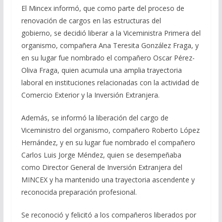
El Mincex informó, que como parte del proceso de
e
e
at
ai
m
renovación de cargos en las estructuras del
b
gr
s
l
p
gobierno, se decidió liberar a la Viceministra Primera del
o
a
A
ar
organismo, compañera Ana Teresita González Fraga, y
o
m
p
ti
en su lugar fue nombrado el compañero Oscar Pérez-
Oliva Fraga, quien acumula una amplia trayectoria
k
p
r
laboral en instituciones relacionadas con la actividad de
Comercio Exterior y la Inversión Extranjera.
Además, se informó la liberación del cargo de
Viceministro del organismo, compañero Roberto López
Hernández, y en su lugar fue nombrado el compañero
Carlos Luis Jorge Méndez, quien se desempeñaba
como Director General de Inversión Extranjera del
MINCEX y ha mantenido una trayectoria ascendente y
reconocida preparación profesional.
Se reconoció y felicitó a los compañeros liberados por