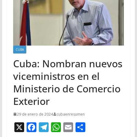
CUBA
Cuba: Nombran nuevos
viceministros en el
Ministerio de Comercio
Exterior
29 de enero de 2024
cubaenresumen
X
F
T
W
E
C
ac
el
h
m
o