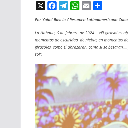
X
F
T
W
E
C
ac
el
h
m
o
Por Yaimi Ravelo / Resumen Latinoamericano Cuba
e
e
at
ai
m
b
gr
s
l
p
La Habana, 6 de febrero de 2024.− «El girasol es algo
o
a
A
ar
momentos de oscuridad, de niebla, en momentos de l
girasoles, como si abrazaran, como si se besaran…, 
o
m
p
ti
sol”.
k
p
r