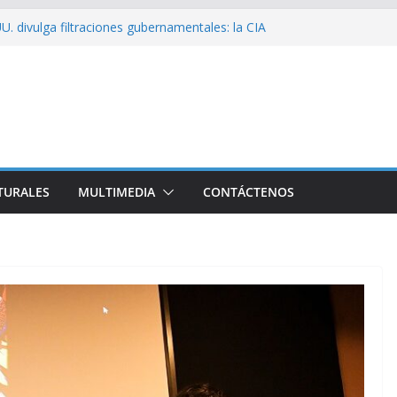
U. divulga filtraciones gubernamentales: la CIA
ficando su labor contra Cuba
ribó a Cuba Brigada por el Centenario de Fidel
de Namibia inicia visita oficial a Cuba
el la Empresa Eléctrica de La Habana y otros
cto para el país
ssío sobre EE. UU.: ¿Será real el miedo?
TURALES
MULTIMEDIA
CONTÁCTENOS