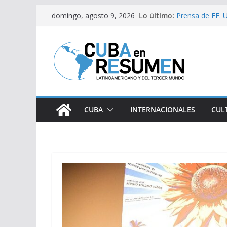
Saltar
Lo último:
Prensa de EE. U
domingo, agosto 9, 2026
al
estaría intensi
Desde Italia ar
contenido
Primer Ministro 
Visitó Díaz-Can
lugares de impa
Fernández de Co
CUBA
INTERNACIONALES
CUL