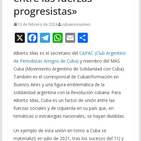
progresistas»
10 de febrero de 2024
cubaenresumen
X
F
T
W
E
C
ac
el
h
m
o
Alberto Mas es el secretario del
CAPAC (Club Argentino
e
e
at
ai
m
de Periodistas Amigos de Cuba)
y miembro del MAS
b
gr
s
l
p
Cuba (Movimiento Argentino de Solidaridad con Cuba).
o
a
A
ar
También es el corresponsal de Cubainformación en
o
m
p
ti
Buenos Aires y una figura emblemática de la
solidaridad argentina con la Revolución cubana. Para
k
p
r
Alberto Mas, Cuba es un factor de unión entre las
fuerzas sociales y de izquierda en su país que, en
temáticas o estrategias nacionales, se hayan divididas.
Un ejemplo de esta unión en torno a Cuba se
materializó en julio de 2021, tras los sucesos del 11J y