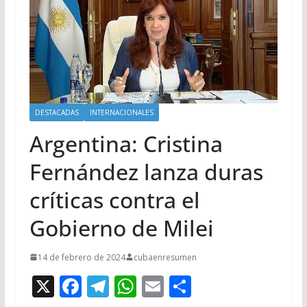
DESTACADAS
INTERNACIONALES
Argentina: Cristina
Fernández lanza duras
críticas contra el
Gobierno de Milei
14 de febrero de 2024
cubaenresumen
X
F
T
W
E
C