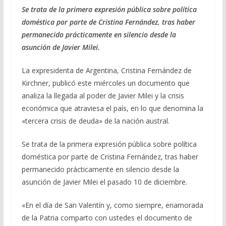
ac
el
h
m
o
Se trata de la primera expresión pública sobre política
e
e
at
ai
m
doméstica por parte de Cristina Fernández, tras haber
b
gr
s
l
p
permanecido prácticamente en silencio desde la
o
a
A
ar
asunción de Javier Milei.
o
m
p
ti
La expresidenta de Argentina, Cristina Fernández de
k
p
r
Kirchner, publicó este miércoles un documento que
analiza la llegada al poder de Javier Milei y la crisis
económica que atraviesa el país, en lo que denomina la
«tercera crisis de deuda» de la nación austral.
Se trata de la primera expresión pública sobre política
doméstica por parte de Cristina Fernández, tras haber
permanecido prácticamente en silencio desde la
asunción de Javier Milei el pasado 10 de diciembre.
«En el día de San Valentín y, como siempre, enamorada
de la Patria comparto con ustedes el documento de