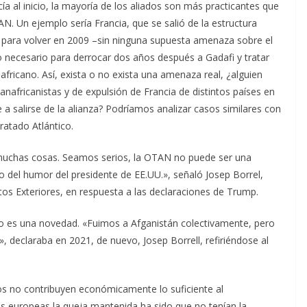
a al inicio, la mayoría de los aliados son más practicantes que
N. Un ejemplo sería Francia, que se salió de la estructura
ía, para volver en 2009 –sin ninguna supuesta amenaza sobre el
o necesario para derrocar dos años después a Gadafi y tratar
 africano. Así, exista o no exista una amenaza real, ¿alguien
nafricanistas y de expulsión de Francia de distintos países en
e a salirse de la alianza? Podríamos analizar casos similares con
ratado Atlántico.
uchas cosas. Seamos serios, la OTAN no puede ser una
do del humor del presidente de EE.UU.», señaló Josep Borrel,
os Exteriores, en respuesta a las declaraciones de Trump.
 es una novedad. «Fuimos a Afganistán colectivamente, pero
», declaraba en 2021, de nuevo, Josep Borrell, refiriéndose al
s no contribuyen económicamente lo suficiente al
es europeas la queja mantenida ha sido que no tenían la