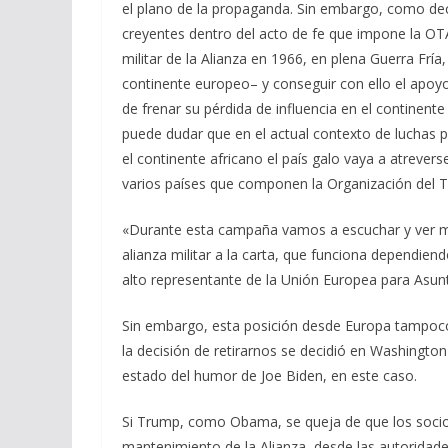
el plano de la propaganda. Sin embargo, como decí
creyentes dentro del acto de fe que impone la OTA
militar de la Alianza en 1966, en plena Guerra Fr
continente europeo– y conseguir con ello el apoy
de frenar su pérdida de influencia en el continente
puede dudar que en el actual contexto de luchas pa
el continente africano el país galo vaya a atrevers
varios países que componen la Organización del T
«Durante esta campaña vamos a escuchar y ver m
alianza militar a la carta, que funciona dependien
alto representante de la Unión Europea para Asunt
Sin embargo, esta posición desde Europa tampoco
la decisión de retirarnos se decidió en Washington
estado del humor de Joe Biden, en este caso.
Si Trump, como Obama, se queja de que los socio
mantenimiento de la Alianza, desde las autoridad