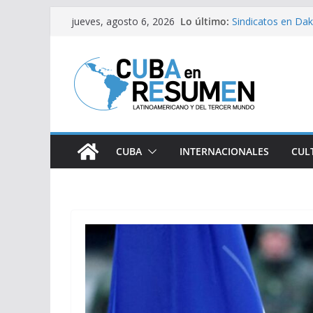
Saltar
Lo último:
Sindicatos en Dak
jueves, agosto 6, 2026
al
vs Cuba
Fidel Castro sobre
contenido
Bloqueo de EE.UU
medicamentos es
Brasil retira a em
Argentina
Caídas del SEN s
CUBA
INTERNACIONALES
CUL