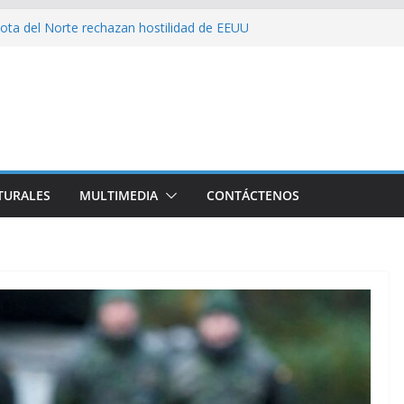
ota del Norte rechazan hostilidad de EEUU
 el amor, la ética y el marxismo
 impacta fuertemente el acceso a
enciales
bajador y rebaja relación diplomática con
on consecuencia del bloqueo, denuncia Cuba
TURALES
MULTIMEDIA
CONTÁCTENOS