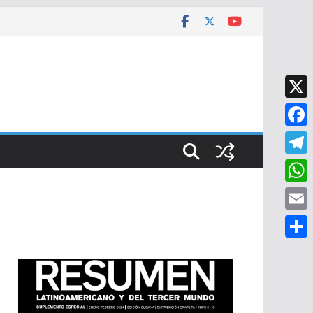
X
F
a
T
c
e
W
e
l
h
E
b
e
a
m
o
C
g
t
a
o
o
r
s
i
k
m
a
A
l