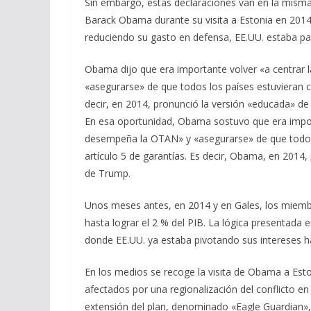
Sin embargo, estas declaraciones van en la misma
Barack Obama durante su visita a Estonia en 2014
reduciendo su gasto en defensa, EE.UU. estaba p
Obama dijo que era importante volver «a centrar 
«asegurarse» de que todos los países estuvieran co
decir, en 2014, pronunció la versión «educada» de
En esa oportunidad, Obama sostuvo que era importa
desempeña la OTAN» y «asegurarse» de que todos 
artículo 5 de garantías. Es decir, Obama, en 2014,
de Trump.
Unos meses antes, en 2014 y en Gales, los miemb
hasta lograr el 2 % del PIB. La lógica presentada 
donde EE.UU. ya estaba pivotando sus intereses hac
En los medios se recoge la visita de Obama a Est
afectados por una regionalización del conflicto en
extensión del plan, denominado «Eagle Guardian»,