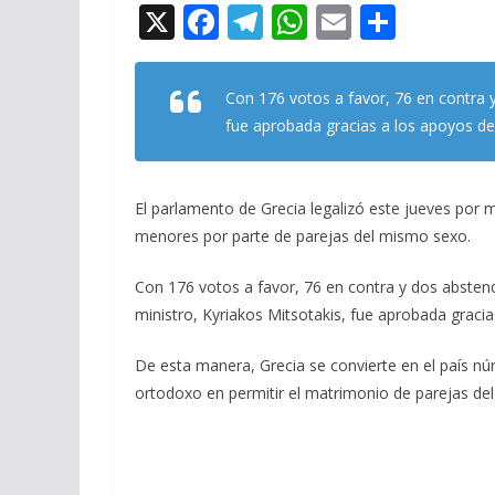
X
F
T
W
E
C
ac
el
h
m
o
e
e
at
ai
m
Con 176 votos a favor, 76 en contra 
b
gr
s
l
p
fue aprobada gracias a los apoyos de 
o
a
A
ar
o
m
p
ti
El parlamento de Grecia legalizó este jueves por m
k
p
r
menores por parte de parejas del mismo sexo.
Con 176 votos a favor, 76 en contra y dos abstenc
ministro, Kyriakos Mitsotakis, fue aprobada gracia
De esta manera, Grecia se convierte en el país nú
ortodoxo en permitir el matrimonio de parejas de