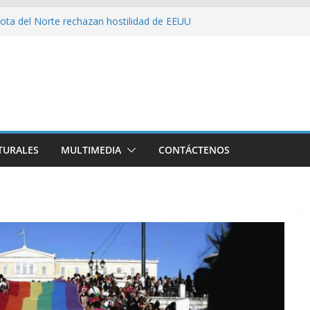
ota del Norte rechazan hostilidad de EEUU
 el amor, la ética y el marxismo
 impacta fuertemente el acceso a
enciales
bajador y rebaja relación diplomática con
on consecuencia del bloqueo, denuncia Cuba
TURALES
MULTIMEDIA
CONTÁCTENOS