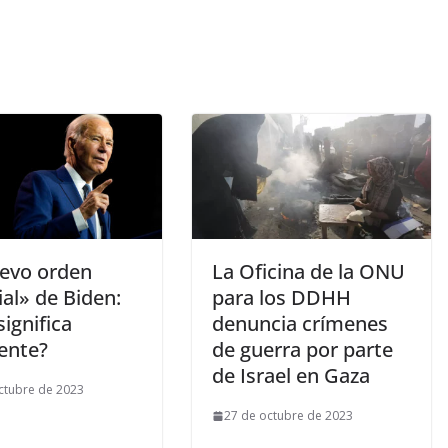
uevo orden
La Oficina de la ONU
al» de Biden:
para los DDHH
ignifica
denuncia crímenes
ente?
de guerra por parte
de Israel en Gaza
ctubre de 2023
27 de octubre de 2023