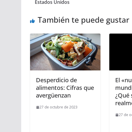
Estados Unidos
También te puede gustar
Desperdicio de
El «n
alimentos: Cifras que
mundi
avergüenzan
¿Qué s
realm
27 de octubre de 2023
27 de o