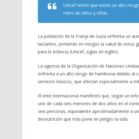
e
e
at
ai
m
Unicef refirió que existe un alto rie
b
gr
s
l
p
miles de niños y niñas.
o
a
A
ar
o
m
p
ti
La población de la Franja de Gaza enfrenta un aum
k
p
r
lactantes, poniendo en riesgos la salud de estos 
para la Infancia (Unicef, siglas en inglés).
La agencia de la Organización de Naciones Unidas (
enfrenta a un alto riesgo de hambruna debido al co
servicios básicos, que afectan especialmente a mil
El ente internacional manifestó que, según un inf
uno de cada seis menores de dos años en el norte
seis personas, equivalente aproximadamente a un 
desnutrición que más pone en peligro la vida.