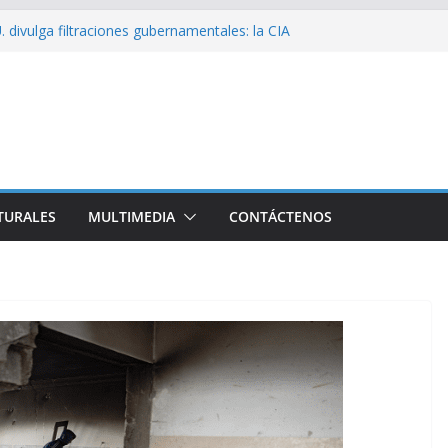
 divulga filtraciones gubernamentales: la CIA
cando su labor contra Cuba
bó a Cuba Brigada por el Centenario de Fidel
e Namibia inicia visita oficial a Cuba
l la Empresa Eléctrica de La Habana y otros
to para el país
sío sobre EE. UU.: ¿Será real el miedo?
TURALES
MULTIMEDIA
CONTÁCTENOS