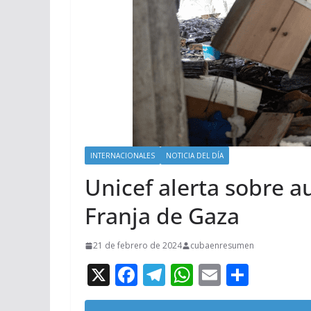
INTERNACIONALES
NOTICIA DEL DÍA
Unicef alerta sobre 
Franja de Gaza
21 de febrero de 2024
cubaenresumen
X
F
T
W
E
C
ac
el
h
m
o