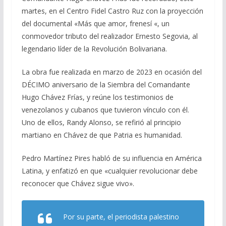
o
m
p
ti
martes, en el Centro Fidel Castro Ruz con la proyección
k
p
r
del documental «Más que amor, frenesí «, un
conmovedor tributo del realizador Ernesto Segovia, al
legendario líder de la Revolución Bolivariana.
La obra fue realizada en marzo de 2023 en ocasión del
DÉCIMO aniversario de la Siembra del Comandante
Hugo Chávez Frías, y reúne los testimonios de
venezolanos y cubanos que tuvieron vínculo con él.
Uno de ellos, Randy Alonso, se refirió al principio
martiano en Chávez de que Patria es humanidad.
Pedro Martínez Pires habló de su influencia en América
Latina, y enfatizó en que «cualquier revolucionar debe
reconocer que Chávez sigue vivo».
Por su parte, el periodista palestino