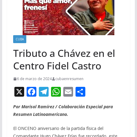
CUBA
Tributo a Chávez en el
Centro Fidel Castro
6 de marzo de 2024
cubaenresumen
X
F
T
W
E
C
ac
el
h
m
o
Por Marisol Ramírez / Colaboración Especial para
e
e
at
ai
m
Resumen Latinoamericano.
b
gr
s
l
p
o
a
A
ar
El ONCENO aniversario de la partida física del
Comandante Hugo Chávez Frías fue recordado, este