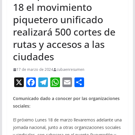
18 el movimiento
piquetero unificado
realizará 500 cortes de
rutas y accesos a las
ciudades
17 de marzo de 2024
cubaenresumen
X
F
T
W
E
C
ac
el
h
m
o
e
e
at
ai
m
Comunicado dado a conocer por las organizaciones
sociales:
b
gr
s
l
p
o
a
A
ar
El próximo Lunes 18 de marzo llevaremos adelante una
o
m
p
ti
jornada nacional, junto a otras organizaciones sociales
y sindicales, con cabecera en el puente Pueyrredón y