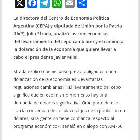
X
F
T
W
E
C
ac
el
h
m
o
La directora del Centro de Economía Política
e
e
at
ai
m
Argentina (CEPA) y diputada de Unión por la Patria
b
gr
s
l
p
(UxP), Julia Strada, analizó las consecuencias
o
a
A
ar
del levantamiento del cepo cambiario y el camino a
o
m
p
ti
la dolaración de la economía que quiere llevar a
cabo el presidente Javier Milei.
k
p
r
Strada explicó que «el paso previo obligado» a una
dolarización de la economía es «levantar las
regulaciones cambiarias». «El levantamiento del cepo
significa que en ese mismo momento hay una
demanda de dólares significativa. Gran parte de eso
son la conversión de los plazos fijos de la población en
dólares, si la gente no tiene confianza respecto al
programa económico», señaló en diálogo con AM750.