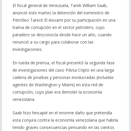
ac
el
h
m
o
El fiscal general de Venezuela, Tarek William Saab,
e
e
at
ai
m
anunció este martes la detención del exministro de
b
gr
s
l
p
Petróleo Tareck El Aissami por su participación en una
o
a
A
ar
trama de corrupción en el sector petrolero, cuyo
o
m
p
ti
paradero se desconocía desde hace un año, cuando
renunció a su cargo para colaborar con las
k
p
r
investigaciones.
En rueda de prensa, el fiscal presentó la segunda fase
de investigaciones del caso Pdvsa Cripto en una larga
cadena de pruebas y personas involucradas (incluidas
agentes de Washington y Miami) en esta red de
corrupción, cuyo plan era demoler la economía
venezolana.
Saab hizo hincapié en el enorme daño que pretendía
esta conjura contra la economía venezolana que habría
tenido graves consecuencias pensando en las cientos