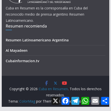
Cuba en Resumen es la corresponsalía en Cuba del
reconocido medio de prensa argentino Resumen
Latinoamericano.
Resumen recomienda
Resumen Latinoamericano Argentina
Al Mayadeen
Cubainformacion.tv
Copyright © 2026
Cuba en Resumen
. Todos los derechos
reservados.
X
F
T
W
E
Tema:
ColorMag
por ThemeGrill. Funciona con
WordPress
.
a
e
h
m
c
l
a
a
e
e
t
i