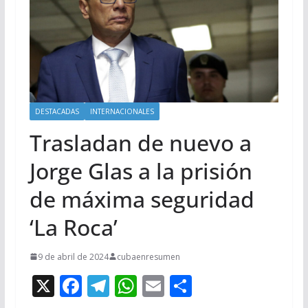
DESTACADAS
INTERNACIONALES
Trasladan de nuevo a
Jorge Glas a la prisión
de máxima seguridad
‘La Roca’
9 de abril de 2024
cubaenresumen
X
F
T
W
E
C
ac
el
h
m
o