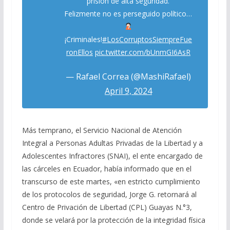
prisión de alta seguridad.
Felizmente no es perseguido político…
¡Criminales!
#LosCorruptosSiempreFue
ronEllos
pic.twitter.com/bUnmGI6AsR
— Rafael Correa (@MashiRafael)
April 9, 2024
Más temprano, el Servicio Nacional de Atención
Integral a Personas Adultas Privadas de la Libertad y a
Adolescentes Infractores (SNAI), el ente encargado de
las cárceles en Ecuador, había informado que en el
transcurso de este martes, «en estricto cumplimiento
de los protocolos de seguridad, Jorge G. retornará al
Centro de Privación de Libertad (CPL) Guayas N.°3,
donde se velará por la protección de la integridad física