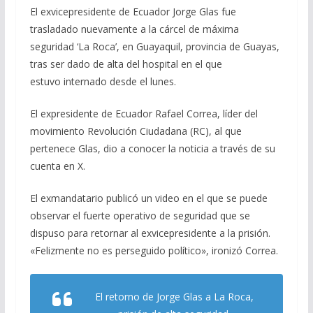
El exvicepresidente de Ecuador Jorge Glas fue
e
e
at
ai
m
trasladado nuevamente a la cárcel de máxima
b
gr
s
l
p
seguridad ‘La Roca’, en Guayaquil, provincia de Guayas,
o
a
A
ar
tras ser dado de alta del hospital en el que
o
m
p
ti
estuvo internado desde el lunes.
k
p
r
El expresidente de Ecuador Rafael Correa, líder del
movimiento Revolución Ciudadana (RC), al que
pertenece Glas, dio a conocer la noticia a través de su
cuenta en X.
El exmandatario publicó un video en el que se puede
observar el fuerte operativo de seguridad que se
dispuso para retornar al exvicepresidente a la prisión.
«Felizmente no es perseguido político», ironizó Correa.
El retorno de Jorge Glas a La Roca,