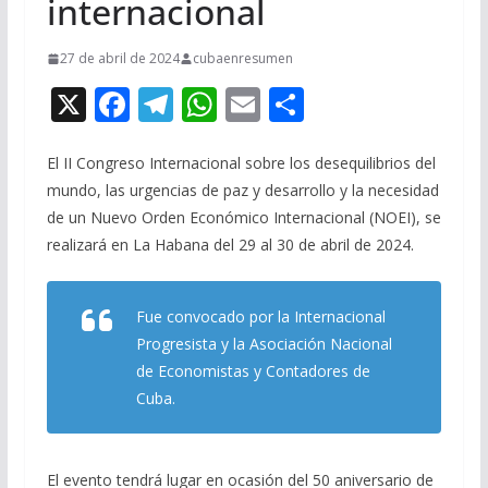
internacional
27 de abril de 2024
cubaenresumen
X
F
T
W
E
C
ac
el
h
m
o
e
e
at
ai
m
El II Congreso Internacional sobre los desequilibrios del
mundo, las urgencias de paz y desarrollo y la necesidad
b
gr
s
l
p
de un Nuevo Orden Económico Internacional (NOEI), se
o
a
A
ar
realizará en La Habana del 29 al 30 de abril de 2024.
o
m
p
ti
k
p
r
Fue convocado por la Internacional
Progresista y la Asociación Nacional
de Economistas y Contadores de
Cuba.
El evento tendrá lugar en ocasión del 50 aniversario de