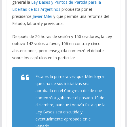
general la
Ley Bases y Puntos de Partida para la
b
gr
s
l
p
Libertad de los Argentinos
propuesta por el
o
a
A
ar
presidente
Javier Milei
y que permite una reforma del
o
m
p
ti
Estado, laboral y previsional.
k
p
r
Después de 20 horas de sesión y 150 oradores, la Ley
obtuvo 142 votos a favor, 106 en contra y cinco
abstenciones, pero enseguida comenzó el debate
sobre los capítulos en lo particular.
Esta es la primera vez que Milei logra
que una de sus iniciativas sea
aprobada en el Congreso desde que
comenzó a gobernar el pasado 10 de
diciembre, aunque todavía falta que la
Ley Bases sea discutida y
eventualmente aprobada en el
Senado.