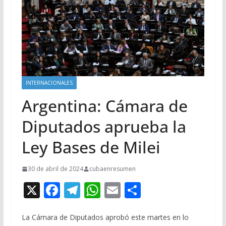
INTERNACIONALES
Argentina: Cámara de
Diputados aprueba la
Ley Bases de Milei
30 de abril de 2024
cubaenresumen
X
F
T
W
E
C
ac
el
h
m
o
e
e
at
ai
m
La Cámara de Diputados aprobó este martes en lo