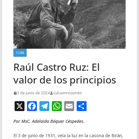
CUBA
Raúl Castro Ruz: El
valor de los principios
3 de junio de 2024
cubaenresumen
X
F
T
W
E
C
ac
el
h
m
o
Por MsC. Adelaida Béquer Céspedes.
e
e
at
ai
m
b
gr
s
l
p
El 3 de junio de 1931, veía la luz en la casona de Birán,