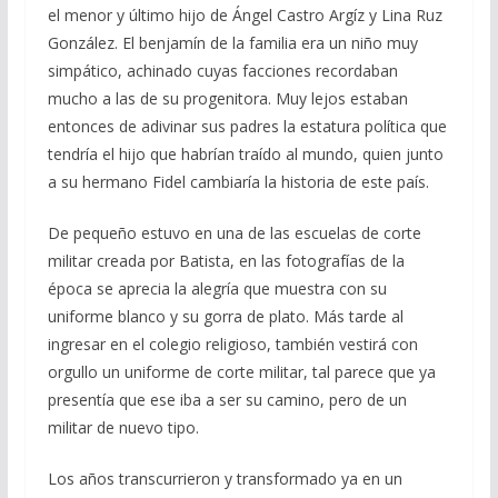
o
a
A
ar
el menor y último hijo de Ángel Castro Argíz y Lina Ruz
González. El benjamín de la familia era un niño muy
o
m
p
ti
simpático, achinado cuyas facciones recordaban
k
p
r
mucho a las de su progenitora. Muy lejos estaban
entonces de adivinar sus padres la estatura política que
tendría el hijo que habrían traído al mundo, quien junto
a su hermano Fidel cambiaría la historia de este país.
De pequeño estuvo en una de las escuelas de corte
militar creada por Batista, en las fotografías de la
época se aprecia la alegría que muestra con su
uniforme blanco y su gorra de plato. Más tarde al
ingresar en el colegio religioso, también vestirá con
orgullo un uniforme de corte militar, tal parece que ya
presentía que ese iba a ser su camino, pero de un
militar de nuevo tipo.
Los años transcurrieron y transformado ya en un