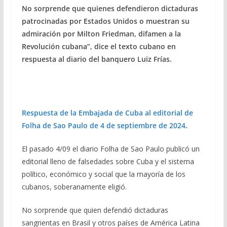
No sorprende que quienes defendieron dictaduras
e
e
at
ai
m
patrocinadas por Estados Unidos o muestran su
b
gr
s
l
p
admiración por Milton Friedman, difamen a la
o
a
A
ar
Revolución cubana”, dice el texto cubano en
o
m
p
ti
respuesta al diario del banquero Luiz Frías.
k
p
r
Respuesta de la Embajada de Cuba al editorial de
Folha de Sao Paulo de 4 de septiembre de 2024
.
El pasado 4/09 el diario Folha de Sao Paulo publicó un
editorial lleno de falsedades sobre Cuba y el sistema
político, económico y social que la mayoría de los
cubanos, soberanamente eligió.
No sorprende que quien defendió dictaduras
sangrientas en Brasil y otros países de América Latina