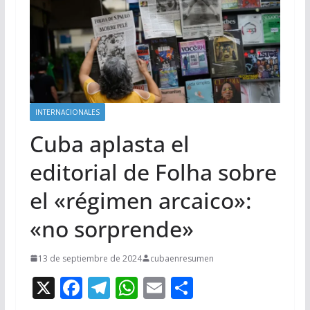
INTERNACIONALES
Cuba aplasta el
editorial de Folha sobre
el «régimen arcaico»:
«no sorprende»
13 de septiembre de 2024
cubaenresumen
X
F
T
W
E
C
ac
el
h
m
o