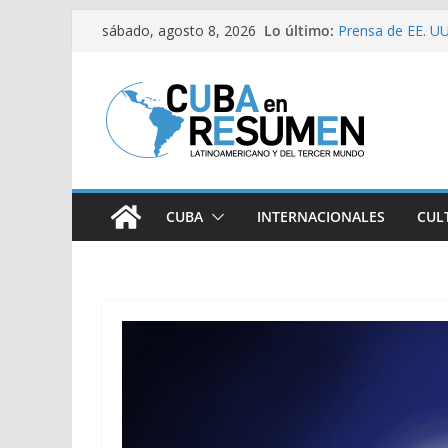
Saltar
Lo último:
Prensa de EE. UU.
sábado, agosto 8, 2026
al
estaría intensifi
Desde Italia arri
contenido
Primer Ministro d
Visitó Díaz-Cane
lugares de impac
Fernández de Cos
CUBA
INTERNACIONALES
CUL