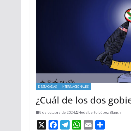
DESTACADAS
INTERNACIONALES
¿Cuál de los dos gob
9 de octubre de 2024
Hedelberto López Blanch
X
F
T
W
E
C