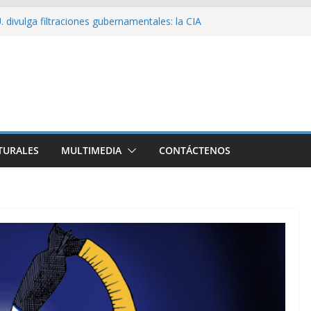
 divulga filtraciones gubernamentales: la CIA
cando su labor contra Cuba
bó a Cuba Brigada por el Centenario de Fidel
e Namibia inicia visita oficial a Cuba
l la Empresa Eléctrica de La Habana y otros
to para el país
sío sobre EE. UU.: ¿Será real el miedo?
TURALES
MULTIMEDIA
CONTÁCTENOS