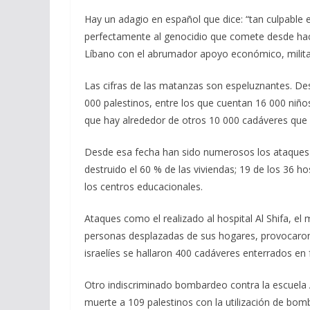
ac
el
h
m
o
Hay un adagio en español que dice: “tan culpable 
e
e
at
ai
m
perfectamente al genocidio que comete desde hace 
b
gr
s
l
p
Líbano con el abrumador apoyo económico, militar
o
a
A
ar
Las cifras de las matanzas son espeluznantes. De
o
m
p
ti
000 palestinos, entre los que cuentan 16 000 niño
k
p
r
que hay alrededor de otros 10 000 cadáveres que
Desde esa fecha han sido numerosos los ataques 
destruido el 60 % de las viviendas; 19 de los 36 h
los centros educacionales.
Ataques como el realizado al hospital Al Shifa, e
personas desplazadas de sus hogares, provocaron 
israelíes se hallaron 400 cadáveres enterrados en
Otro indiscriminado bombardeo contra la escuela A
muerte a 109 palestinos con la utilización de bomb