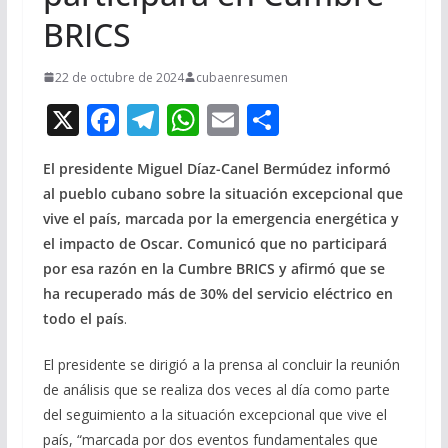
BRICS
22 de octubre de 2024
cubaenresumen
X
F
T
W
E
C
ac
el
h
m
o
El presidente Miguel Díaz-Canel Bermúdez informó
e
e
at
ai
m
al pueblo cubano sobre la situación excepcional que
b
gr
s
l
p
vive el país, marcada por la emergencia energética y
o
a
A
ar
el impacto de Oscar. Comunicó que no participará
o
m
p
ti
por esa razón en la Cumbre BRICS
y afirmó que se
ha recuperado más de 30% del servicio eléctrico en
k
p
r
todo el país
.
El presidente se dirigió a la prensa al concluir la reunión
de análisis que se realiza dos veces al día como parte
del seguimiento a la situación excepcional que vive el
país, “marcada por dos eventos fundamentales que