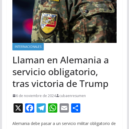
INTERNACIONALES
Llaman en Alemania a
servicio obligatorio,
tras victoria de Trump
6 de noviembre de 2024
cubaenresumen
X
F
T
W
E
C
ac
el
h
m
o
e
e
at
ai
m
Alemania debe pasar a un servicio militar obligatorio de