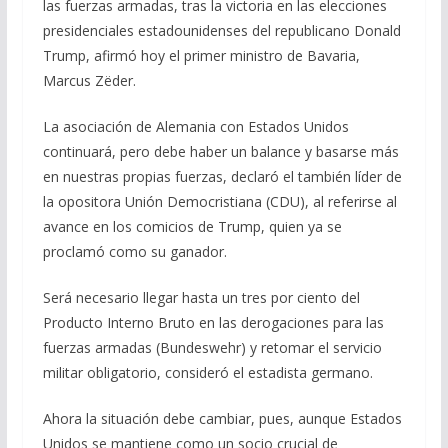
las fuerzas armadas, tras la victoria en las elecciones
b
gr
s
l
p
presidenciales estadounidenses del republicano Donald
o
a
A
ar
Trump, afirmó hoy el primer ministro de Bavaria,
o
m
p
ti
Marcus Zëder.
k
p
r
La asociación de Alemania con Estados Unidos
continuará, pero debe haber un balance y basarse más
en nuestras propias fuerzas, declaró el también líder de
la opositora Unión Democristiana (CDU), al referirse al
avance en los comicios de Trump, quien ya se
proclamó como su ganador.
Será necesario llegar hasta un tres por ciento del
Producto Interno Bruto en las derogaciones para las
fuerzas armadas (Bundeswehr) y retomar el servicio
militar obligatorio, consideró el estadista germano.
Ahora la situación debe cambiar, pues, aunque Estados
Unidos se mantiene como un socio crucial de